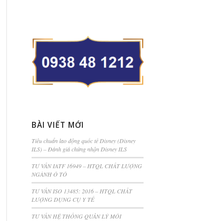
BÀI VIẾT MỚI
Tiêu chuẩn lao động quốc tế Disney (Disney
ILS) – Đánh giá chứng nhận Disney ILS
TƯ VẤN IATF 16949 – HTQL CHẤT LƯỢNG
NGÀNH Ô TÔ
TƯ VẤN ISO 13485: 2016 – HTQL CHẤT
LƯỢNG DỤNG CỤ Y TẾ
TƯ VẤN HỆ THỐNG QUẢN LÝ MÔI