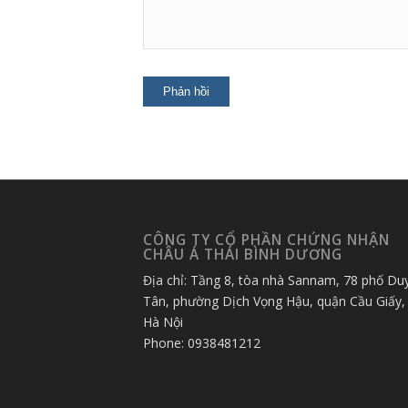
CÔNG TY CỔ PHẦN CHỨNG NHẬN
CHÂU Á THÁI BÌNH DƯƠNG
Địa chỉ: Tầng 8, tòa nhà Sannam, 78 phố Du
Tân, phường Dịch Vọng Hậu, quận Cầu Giấy,
Hà Nội
Phone: 0938481212