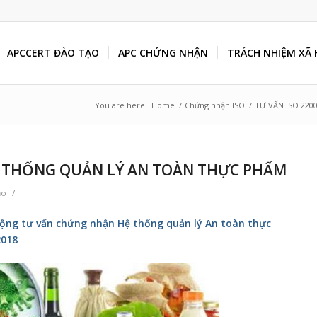
APCCERT ĐÀO TẠO
APC CHỨNG NHẬN
TRÁCH NHIỆM XÃ 
You are here:
Home
/
Chứng nhận ISO
/
TƯ VẤN ISO 220
 HỆ THỐNG QUẢN LÝ AN TOÀN THỰC PHẨM
/
ạo
t động tư vấn chứng nhận Hệ thống quản lý An toàn thực
2018