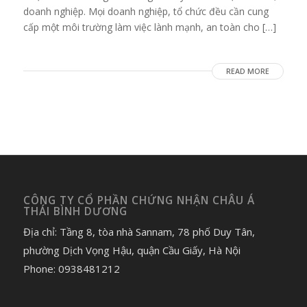
doanh nghiệp. Mọi doanh nghiệp, tổ chức đều cần cung
cấp một môi trường làm việc lành mạnh, an toàn cho […]
READ MORE
CÔNG TY CỔ PHẦN CHỨNG NHẬN CHÂU Á
THÁI BÌNH DƯƠNG
Địa chỉ: Tầng 8, tòa nhà Sannam, 78 phố Duy Tân,
phường Dịch Vọng Hậu, quận Cầu Giấy, Hà Nội
Phone: 0938481212