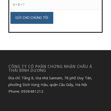
0 + 8 = ?
CÔNG TY CỔ PHẦN CHỨNG NHẬN CHÂU Á
THÁI BÌNH DƯƠNG
Địa chỉ: Tầng 8, tòa nhà Sannam, 78 phố Duy Tân,
phường Dịch Vọng Hậu, quận Cầu Giấy, Hà Nội
Phone: 0938481212